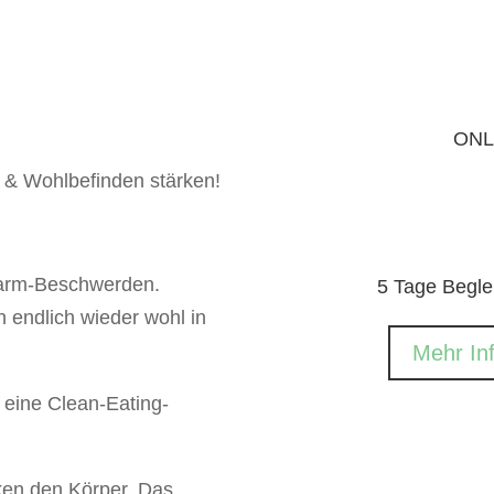
ONL
 & Wohlbefinden stärken!
arm-Beschwerden.
5 Tage Begle
 endlich wieder wohl in
Mehr In
 eine Clean-Eating-
cken den Körper. Das