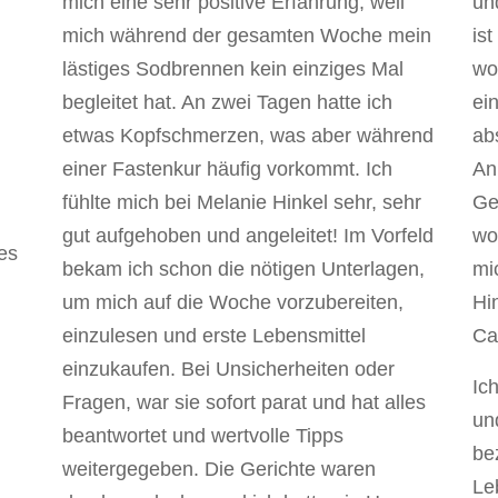
mich eine sehr positive Erfahrung, weil
un
mich während der gesamten Woche mein
is
lästiges Sodbrennen kein einziges Mal
wov
begleitet hat. An zwei Tagen hatte ich
ei
etwas Kopfschmerzen, was aber während
abs
einer Fastenkur häufig vorkommt. Ich
An
fühlte mich bei Melanie Hinkel sehr, sehr
Ge
gut aufgehoben und angeleitet! Im Vorfeld
wo
les
bekam ich schon die nötigen Unterlagen,
mi
um mich auf die Woche vorzubereiten,
Hi
einzulesen und erste Lebensmittel
Ca
einzukaufen. Bei Unsicherheiten oder
Ic
Fragen, war sie sofort parat und hat alles
un
beantwortet und wertvolle Tipps
be
weitergegeben. Die Gerichte waren
Le