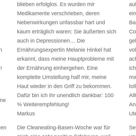
blieben erfolglos. Es wurden mir
au
Medikamente verschrieben, deren
ei
Nebenwirkungen unfassbar hart und
Ba
kaum erträglich waren: Sie äußerten sich
Co
auch in Depressionen… Die
ge
h
Ernährungsexpertin Melanie Hinkel hat
vo
erkannt, dass meine Hauptprobleme mit
ac
!
der Ernährung einhergehen. Eine
ic
komplette Umstellung half mir, meine
ma
Haut wieder in den Griff zu bekommen.
to
r
Dafür bin ich ihr unendlich dankbar: 100
Al
ine
% Weiterempfehlung!
An
Markus
Ut
den
Die Cleaneating-Basen-Woche war für
Se