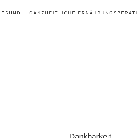
 GESUND
GANZHEITLICHE ERNÄHRUNGSBERAT
Start
›
Blog
›
Ganzheitliche
Dankbarkeit