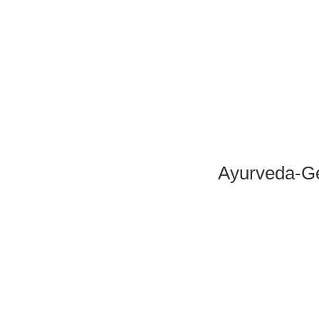
Ayurveda-G
Super geeignet für ein Cu
ode