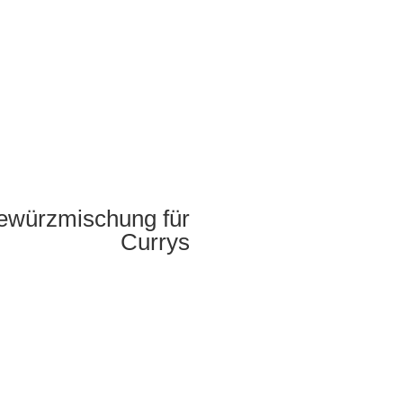
ewürzmischung für
Currys
rry, aber auch für Eintöpfe
1 TL Kreuzkümmel
r andere Gemüsepfannen.