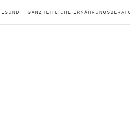
 GESUND
GANZHEITLICHE ERNÄHRUNGSBERAT
Start
›
Blog
›
Rezepte
›
Ayu
für Currys