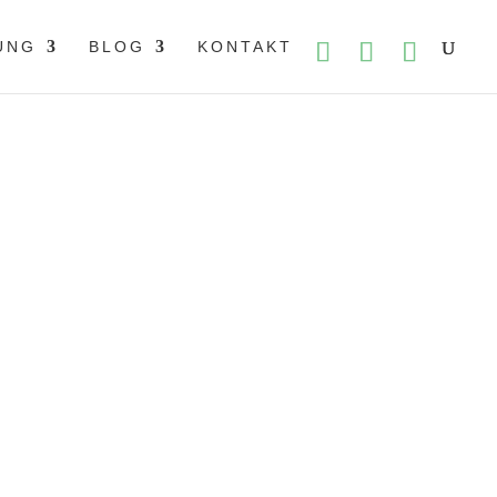
UNG
BLOG
KONTAKT
rveda
›
Ayurveda-Gewürzmischung