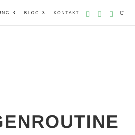
UNG
BLOG
KONTAKT
Ernährung
›
Morgenroutine
ENROUTINE