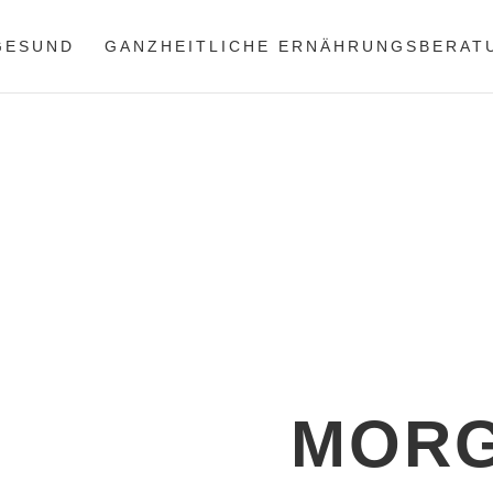
 GESUND
GANZHEITLICHE ERNÄHRUNGSBERAT
Start
›
Blog
›
Ganzheitliche 
MORG