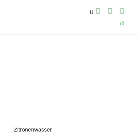
Start
›
Blog
›
Rezepte
›
Zitronenwasser
Zitronenwasser