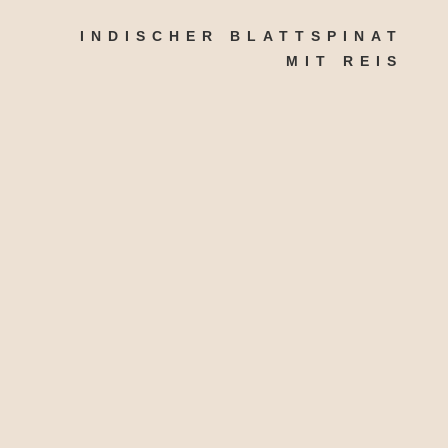
INDISCHER BLATTSPINAT
MIT REIS
Das grüne Blattgemüse versorgt den Körper
zudem mit den Mineralstoffen Kalium,
Kalzium, Magnesium und Eisen.
500g Blattspinat