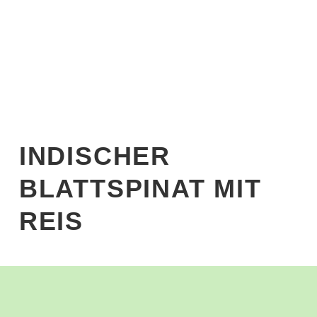
Start
›
Blog
›
Rezepte
›
Hauptmahlzeiten
›
Indischer
Blattspinat mit Reis
INDISCHER
BLATTSPINAT MIT
REIS