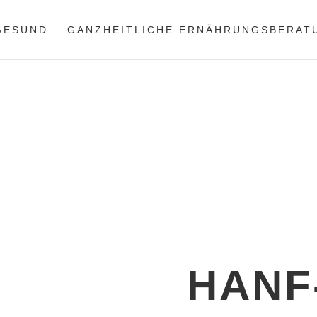
 GESUND
GANZHEITLICHE ERNÄHRUNGSBERAT
Start
›
Blog
›
Rezepte
›
Prote
HANF