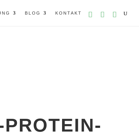
UNG
BLOG
KONTAKT
inreich
›
Hanf-Protein-Shake
-PROTEIN-