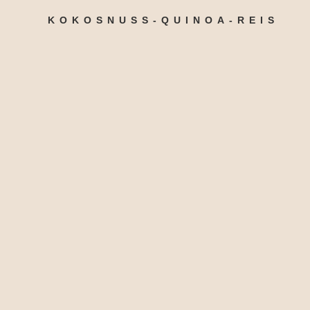
KOKOSNUSS-QUINOA-REIS
100 g Basmati-Reis
100 g Quinoa
1 Tasse Kokosmilch