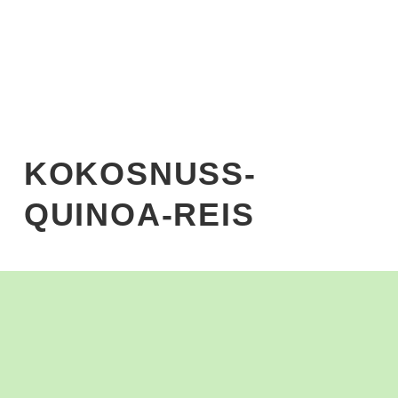
Start
›
Blog
›
Rezepte
›
Kokosnuss-Quinoa-Reis
KOKOSNUSS-
QUINOA-REIS