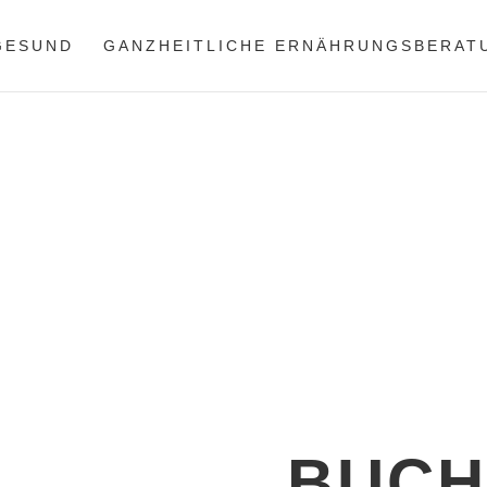
 GESUND
GANZHEITLICHE ERNÄHRUNGSBERAT
Start
›
Blog
›
Rezepte
›
Buch
BUCH