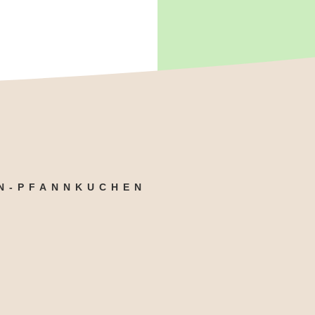
N-PFANNKUCHEN
200 g Buchweizenvollkor
3 EL Eiersatz
Aus Lupinen dann ist es basi