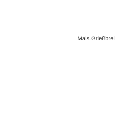
Mais-Grießbrei
Dieses Frühstück ist basisch und
somit die optimale Wahl in den Tag!