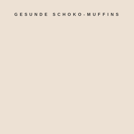
GESUNDE SCHOKO-MUFFINS
2 EL Chiasamen
5 getrocknete Pflaumen
1 Päckchen Backpulver