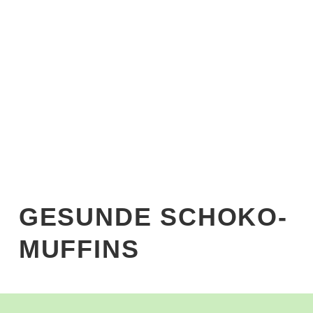
Start
›
Blog
›
Rezepte
›
Gesund Naschen
›
Gesunde
Schoko-Muffins
GESUNDE SCHOKO-
MUFFINS